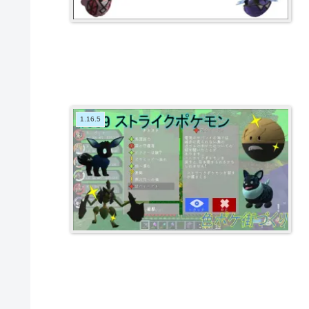
1.16.5