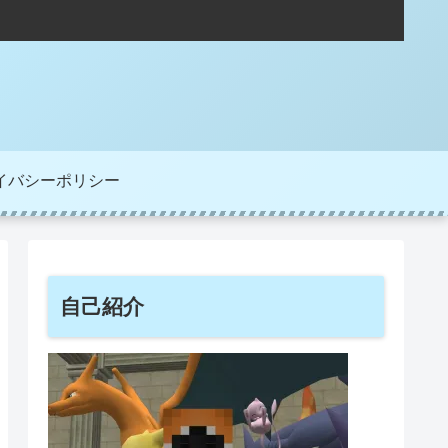
イバシーポリシー
自己紹介