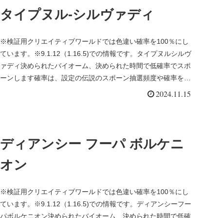
タイプヌル-シルヴァディ
※検証用クリエイティブワールドでは色違い確率を100％にし
ています。※9.1.12（1.16.5)での情報です。タイプヌルシルヴ
ァディ決められたバイオーム、決められた時間で低確率でスポ
ーンします確率は、設定の伝説のスポーン抽選頻度や確率を
調...
2024.11.15
ディアンシー フーパ ボルケニ
オン
※検証用クリエイティブワールドでは色違い確率を100％にし
ています。※9.1.12（1.16.5)での情報です。ディアンシーフー
パボルケニオン決められたバイオーム、決められた時間で低確