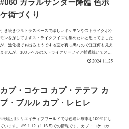
#060 ガラルサンダー降臨 色ポ
ケ街づくり
引き続きウルトラスペースで珍しいポケモンやストライクポケ
モンを探してますストライクブイズを集めたいと思ってました
が、進化後でも出るようです地面が真っ黒なのでほぼ何も見え
ませんが、100レベルのストライクリーフィア捕獲続いてスト
ライクニョロボ...
2024.11.25
カプ・コケコ カプ・テテフ カ
プ・ブルル カプ・レヒレ
※検証用クリエイティブワールドでは色違い確率を100％にし
ています。※9.1.12（1.16.5)での情報です。カプ・コケコカ