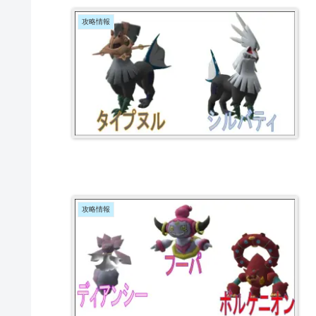
攻略情報
攻略情報