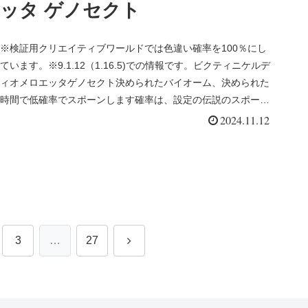
ッタ ゲノセクト
※検証用クリエイティブワールドでは色違い確率を100％にし
ています。※9.1.12（1.16.5)での情報です。ビクティニケルデ
ィオメロエッタゲノセクト決められたバイオーム、決められた
時間で低確率でスポーンします確率は、設定の伝説のスポー
ン...
2024.11.12
次
3
…
27
へ