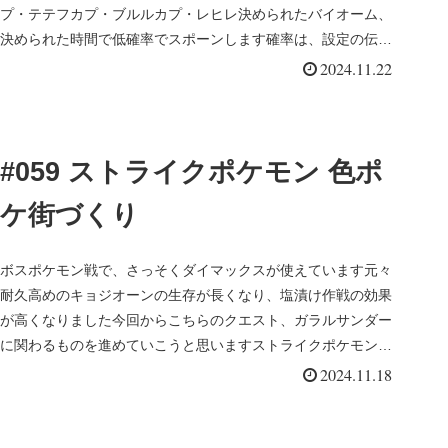
プ・テテフカプ・ブルルカプ・レヒレ決められたバイオーム、
決められた時間で低確率でスポーンします確率は、設定の伝説
の...
2024.11.22
#059 ストライクポケモン 色ポ
ケ街づくり
ボスポケモン戦で、さっそくダイマックスが使えています元々
耐久高めのキョジオーンの生存が長くなり、塩漬け作戦の効果
が高くなりました今回からこちらのクエスト、ガラルサンダー
に関わるものを進めていこうと思いますストライクポケモンを
倒すか捕まえろと...
2024.11.18