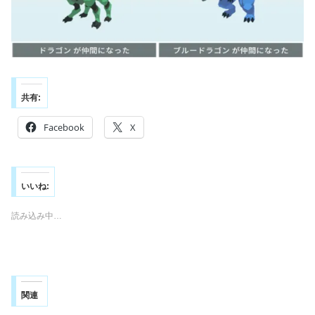
共有:
Facebook
X
いいね:
読み込み中…
関連