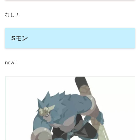
なし！
Sモン
new!