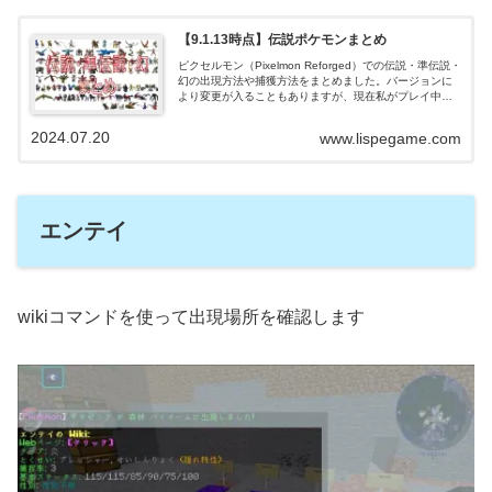
【9.1.13時点】伝説ポケモンまとめ
ピクセルモン（Pixelmon Reforged）での伝説・準伝説・
幻の出現方法や捕獲方法をまとめました。バージョンに
より変更が入ることもありますが、現在私がプレイ中の
9.1.11～9.1.13(1.16.5)での情報になります。同時に展
開...
2024.07.20
www.lispegame.com
エンテイ
wikiコマンドを使って出現場所を確認します