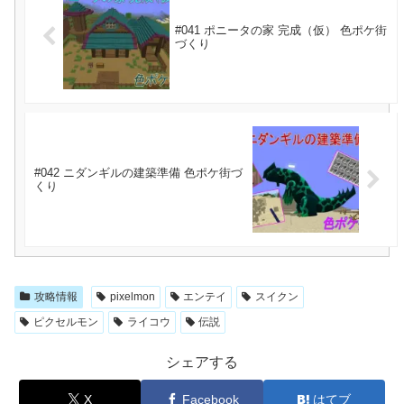
#041 ポニータの家 完成（仮） 色ポケ街
づくり
#042 ニダンギルの建築準備 色ポケ街づ
くり
攻略情報
pixelmon
エンテイ
スイクン
ピクセルモン
ライコウ
伝説
シェアする
X
Facebook
はてブ