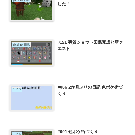
した！
♯121 実質ジョウト図鑑完成と新ク
pixelmon日記
エスト
#066 2か月ぶりの日記 色ポケ街づ
1.16.5
くり
#001 色ポケ街づくり
1.16.5