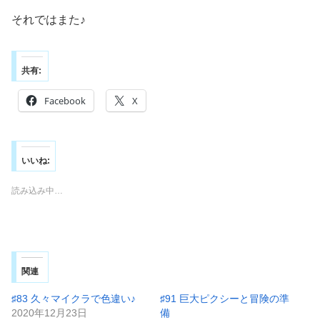
それではまた♪
共有:
Facebook
X
いいね:
読み込み中…
関連
♯83 久々マイクラで色違い♪
♯91 巨大ピクシーと冒険の準
2020年12月23日
備