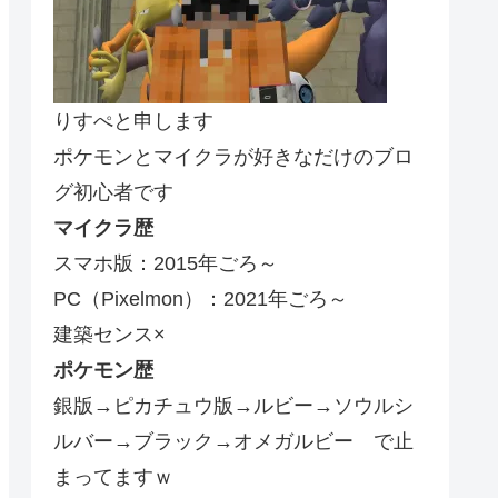
りすぺと申します
ポケモンとマイクラが好きなだけのブロ
グ初心者です
マイクラ歴
スマホ版：2015年ごろ～
PC（Pixelmon）：2021年ごろ～
建築センス×
ポケモン歴
銀版→ピカチュウ版→ルビー→ソウルシ
ルバー→ブラック→オメガルビー で止
まってますｗ