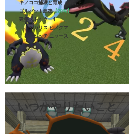
キノココ捕獲と育成
（保留）
ゴルバット
建築
【20%】
建築ストック 4
ホシガリス ヒメグマ
ミノムッチ
ニャース
いつかやりたいこと