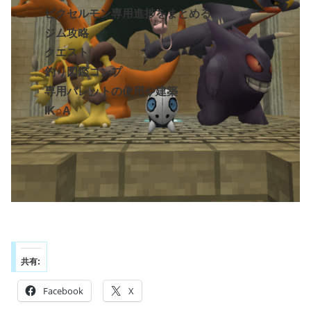
ピクセルモン専用進捗をまとめる
ジム攻略
クエスト
釣り図鑑コンプ
専用パレットの使用や建築
IK○A
共有:
Facebook
X