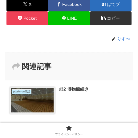
X
Facebook
はてブ
Pocket
LINE
コピー
りすぺ
関連記事
♯32 博物館続き
pixelmon日記
♯61 9匹目の色違い
プライバシーポリシー
Breed Land