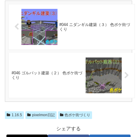
#044 ニダンギル建築（３） 色ポケ街づ
くり
#046 ゴルバット建築（２） 色ポケ街づ
くり
1.16.5
pixelmon日記
色ポケ街づくり
シェアする