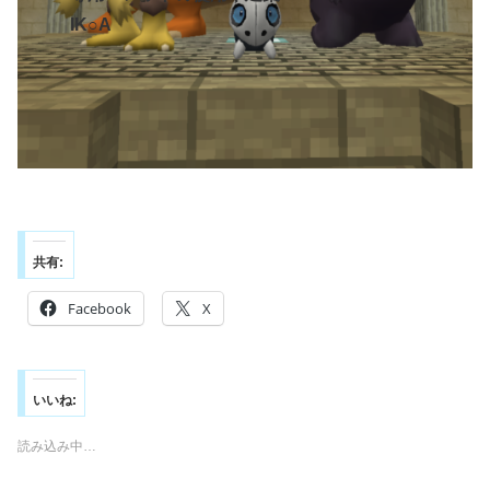
IK○A
共有:
Facebook
X
いいね:
読み込み中…