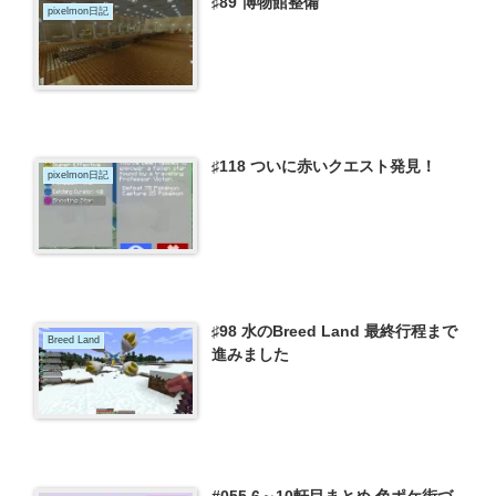
♯89 博物館整備
pixelmon日記
♯118 ついに赤いクエスト発見！
pixelmon日記
♯98 水のBreed Land 最終行程まで
Breed Land
進みました
#055 6～10軒目まとめ 色ポケ街づ