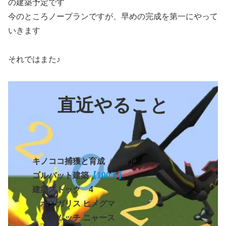
の建築予定です
今のところノープランですが、早めの完成を第一にやって
いきます
それではまた♪
直近やること
キノココ捕獲と育成
（保留）
ゴルバット
建築
【100%】
建築ストック 4
ホシガリス ヒメグマ
ミノムッチ
ニャース