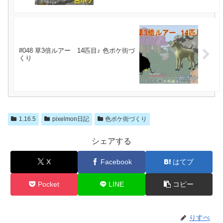
#048 草3倍ルアー 14匹目♪ 色ポケ街づ
くり
1.16.5
pixelmon日記
色ポケ街づくり
シェアする
X
Facebook
はてブ
Pocket
LINE
コピー
りすぺ