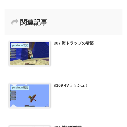
関連記事
♯87 海トラップの増築
pixelmon日記
♯109 4Vラッシュ！
pixelmon日記