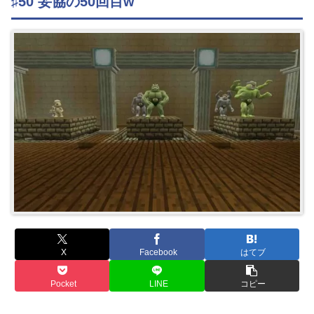
♯50 妥協の50回目w
X
Facebook
はてブ
Pocket
LINE
コピー