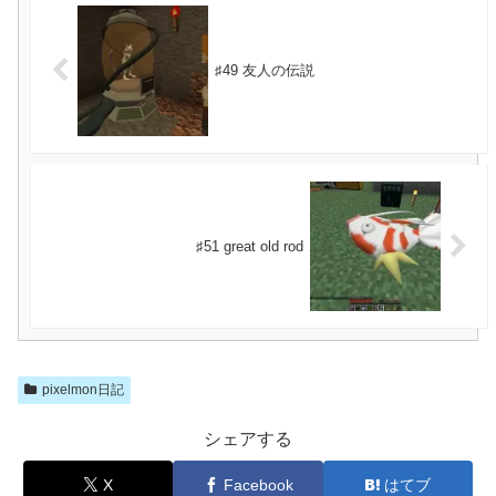
♯49 友人の伝説
♯51 great old rod
pixelmon日記
シェアする
X
Facebook
はてブ