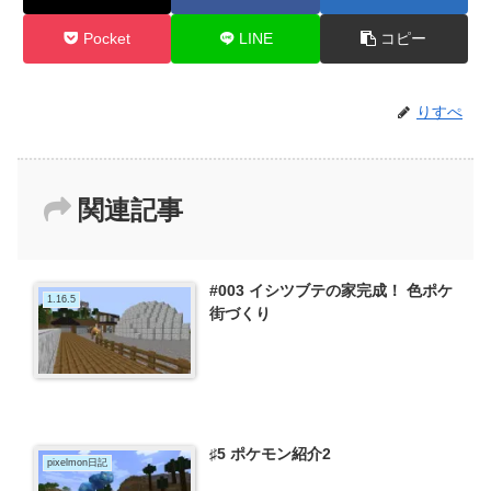
Pocket
LINE
コピー
りすぺ
関連記事
#003 イシツブテの家完成！ 色ポケ
1.16.5
街づくり
♯5 ポケモン紹介2
pixelmon日記