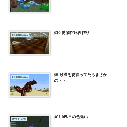
♯10 博物館床面作り
pixelmon日記
♯6 砂漠を彷徨ってたらまさか
pixelmon日記
の・・
♯61 9匹目の色違い
Breed Land