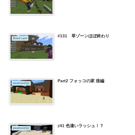
#131 草ゾーンほぼ終わり
Breed Land
Part2 フォッコの家 後編
pixelmon日記
♯41 色違いラッシュ！？
pixelmon日記