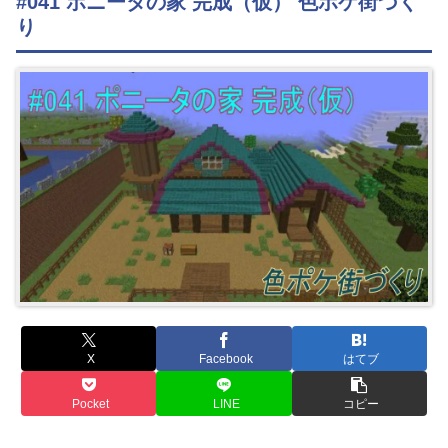
#041 ポニータの家 完成（仮） 色ポケ街づく
り
X
Facebook
はてブ
Pocket
LINE
コピー