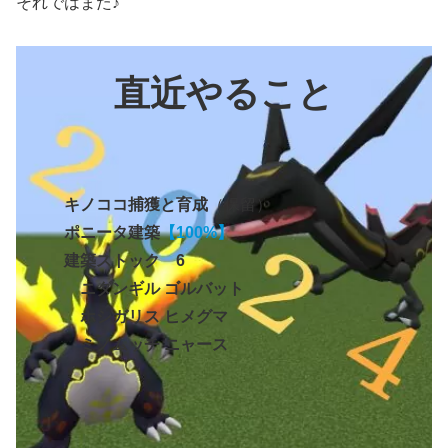
それではまた♪
直近やること
キノココ捕獲と育成
（保留）
ポニータ
建築
【100%】
建築ストック
6
ニダンギル
ゴルバット
ホシガリス ヒメグマ
ミノムッチ
ニャース