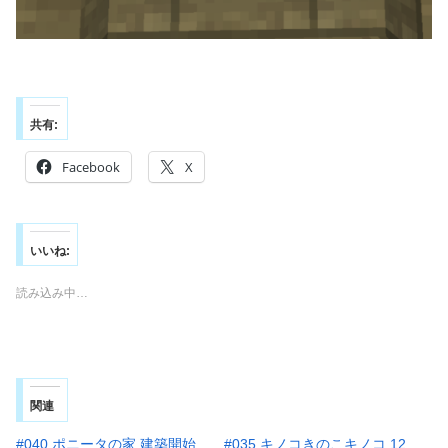
共有:
Facebook
X
いいね:
読み込み中…
関連
#040 ポニータの家 建築開始
#035 キノコきのこキノコ 12