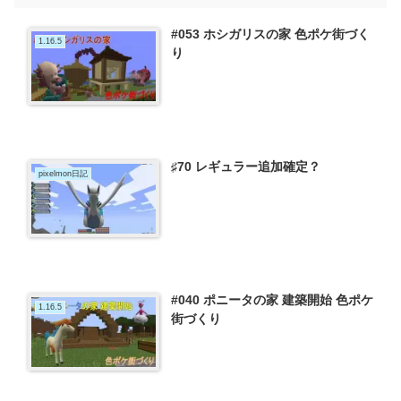
#053 ホシガリスの家 色ポケ街づく
1.16.5
り
♯70 レギュラー追加確定？
pixelmon日記
#040 ポニータの家 建築開始 色ポケ
1.16.5
街づくり