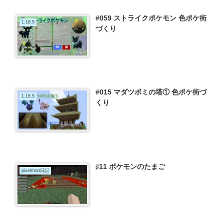
#059 ストライクポケモン 色ポケ街
1.16.5
づくり
#015 マダツボミの塔① 色ポケ街づ
1.16.5
くり
♯11 ポケモンのたまご
pixelmon日記