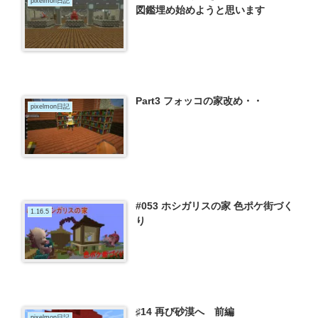
pixelmon日記
図鑑埋め始めようと思います
Part3 フォッコの家改め・・
pixelmon日記
#053 ホシガリスの家 色ポケ街づく
1.16.5
り
♯14 再び砂漠へ 前編
pixelmon日記