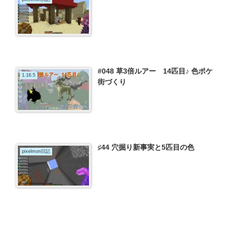
#048 草3倍ルアー 14匹目♪ 色ポケ
1.16.5
街づくり
♯44 穴掘り新事実と5匹目の色
pixelmon日記