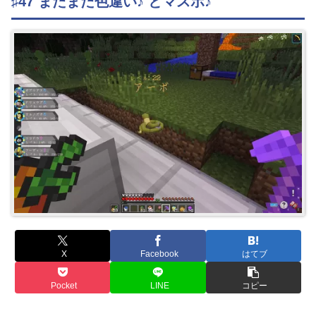
♯47 またまた色違い♪ とマスボ♪
X
Facebook
はてブ
Pocket
LINE
コピー