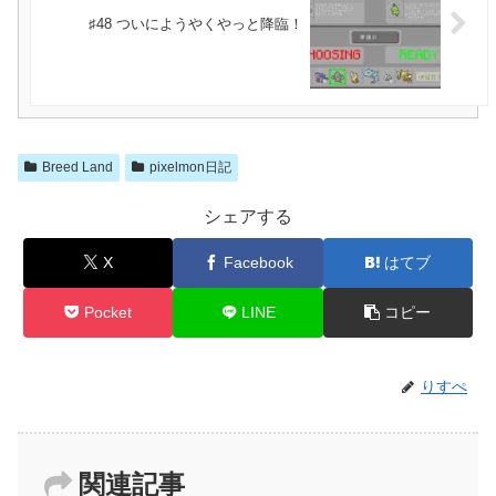
♯48 ついにようやくやっと降臨！
Breed Land
pixelmon日記
シェアする
X
Facebook
はてブ
Pocket
LINE
コピー
りすぺ
関連記事