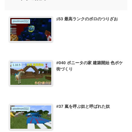
♯53 最高ランクのボロのつりざお
pixelmon日記
#040 ポニータの家 建築開始 色ポケ
1.16.5
街づくり
#37 嵐を呼ぶ奴と呼ばれた奴
pixelmon日記