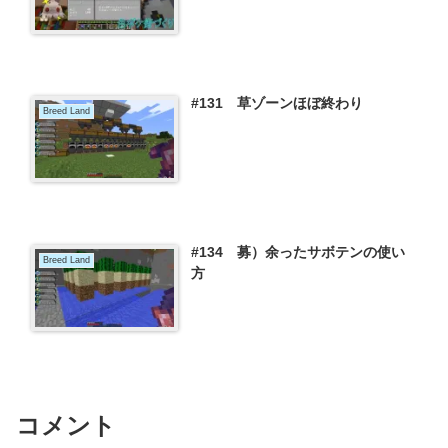
#131 草ゾーンほぼ終わり
Breed Land
#134 募）余ったサボテンの使い
Breed Land
方
コメント