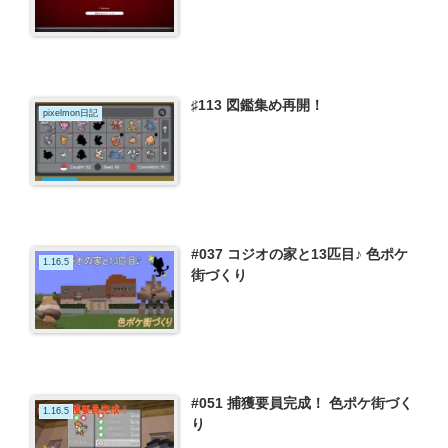
♯113 図鑑集め再開！
pixelmon日記
#037 コジオの家と13匹目♪ 色ポケ
1.16.5
街づくり
#051 捕獲要員完成！ 色ポケ街づく
1.16.5
り