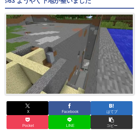
♯63 ようやく下地が整いました
X
Facebook
はてブ
Pocket
LINE
コピー