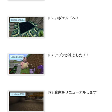
♯92 いざエンドへ！
pixelmon日記
♯67 アプデが来ました！！
Breed Land
♯79 倉庫をリニューアルします
pixelmon日記