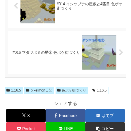
#014 イシツブテの屋敷と4匹目 色ポケ
街づくり
#016 マダツボミの塔② 色ポケ街づくり
1.16.5
pixelmon日記
色ポケ街づくり
1.16.5
シェアする
X
Facebook
はてブ
Pocket
LINE
コピー