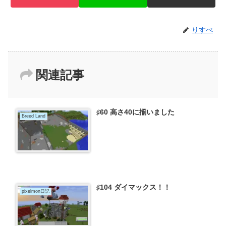
りすぺ
関連記事
♯60 高さ40に揃いました
Breed Land
♯104 ダイマックス！！
pixelmon日記