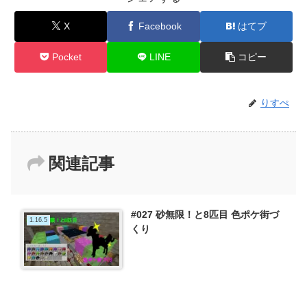
X
Facebook
はてブ
Pocket
LINE
コピー
りすぺ
関連記事
#027 砂無限！と8匹目 色ポケ街づ
1.16.5
くり