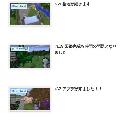
♯65 整地が続きます
Breed Land
♯119 図鑑完成も時間の問題となり
pixelmon日記
ました
♯67 アプデが来ました！！
Breed Land