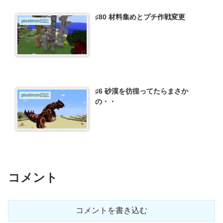
♯80 材料集めとプチ作戦変更
pixelmon日記
♯6 砂漠を彷徨ってたらまさか
pixelmon日記
の・・
コメント
コメントを書き込む