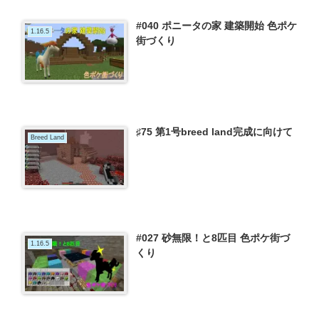
#040 ポニータの家 建築開始 色ポケ
1.16.5
街づくり
♯75 第1号breed land完成に向けて
Breed Land
#027 砂無限！と8匹目 色ポケ街づ
1.16.5
くり