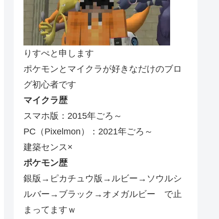
りすぺと申します
ポケモンとマイクラが好きなだけのブロ
グ初心者です
マイクラ歴
スマホ版：2015年ごろ～
PC（Pixelmon）：2021年ごろ～
建築センス×
ポケモン歴
銀版→ピカチュウ版→ルビー→ソウルシ
ルバー→ブラック→オメガルビー で止
まってますｗ