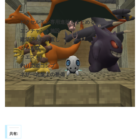
ピクセルモン専用進捗をまとめる
エンチャント施設
建築済みの手直し
ジム攻略
クエスト
釣り図鑑コンプ
ネザー岩盤上の整備
共有: