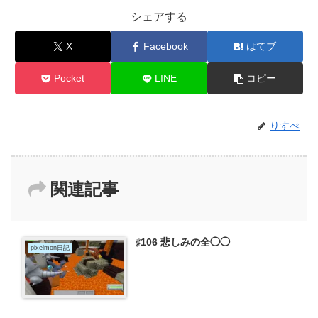
シェアする
X
Facebook
はてブ
Pocket
LINE
コピー
りすぺ
関連記事
♯106 悲しみの全◯◯
pixelmon日記