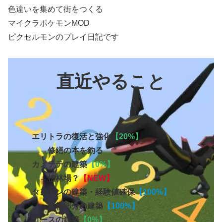
色違いを集めて街をつくる
マイクラポケモンMOD
ピクセルモンのプレイ日記です
直近やること
エリトラの復活と強化
【20%】
→修繕の本を釣る
カメテテの建築
【0%】
→植林場？
【NEW】
タンドンの建築・経験値確保
【100%】
→建物部分の建築
【100%】
ゴースの建築
【0%】