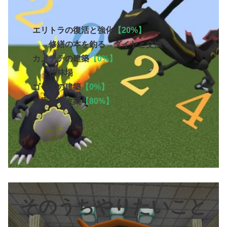
エリトラの復活と強化
【20%】
→修繕の本を釣る→ダイヤと交換？
カメテテの建築
【0%】
→植林場
ゴースの建築
【0%】
倉庫の増改築
【80%】
そのうちやりたいこと