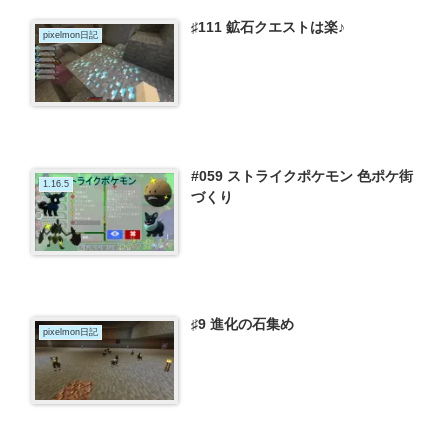
♯111 鉱石クエストは楽♪
pixelmon日記
#059 ストライクポケモン 色ポケ街
1.16.5
づくり
♯9 進化の石集め
pixelmon日記