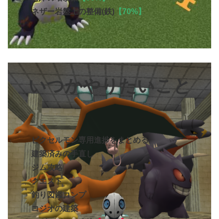
ネザー岩盤上の整備(鉄)
【70%】
いつかやりたいこと
ピクセルモン専用進捗をまとめる
建築済みの手直し
ジム攻略
クエスト
釣り図鑑コンプ
コジオの建築