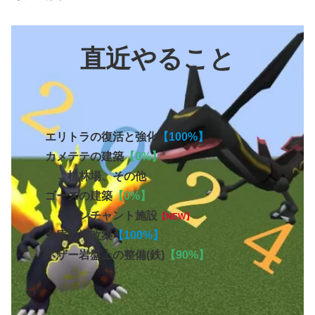
直近やること
エリトラの復活と強化
【100%】
カメテテの建築
【0%】
→植林場、その他
ゴースの建築
【0%】
→エンチャント施設
【NEW】
倉庫の増改築
【100%】
ネザー岩盤上の整備(鉄)
【90%】