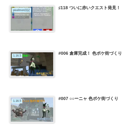
♯118 ついに赤いクエスト発見！
pixelmon日記
#006 倉庫完成！ 色ポケ街づくり
1.16.5
#007 ○○ーニャ 色ポケ街づくり
1.16.5