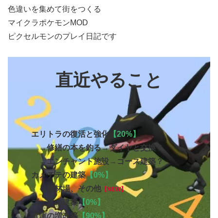
色違いを集めて街をつくる
マイクラポケモンMOD
ピクセルモンのプレイ日記です
直近やること
エリトラの復活と強化
【20%】
→修繕の本を釣る→ダイヤと交換？
→エンチャント施設→ゴース建築？
カメテテの建築
【0%】
→植林場、その他
【NEW】
ゴースの建築
【0%】
倉庫の増改築
【90%】