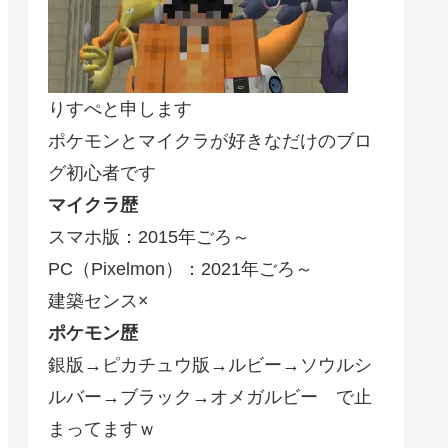
りすぺと申します
ポケモンとマイクラが好きなだけのブロ
グ初心者です
マイクラ歴
スマホ版：2015年ごろ～
PC（Pixelmon）：2021年ごろ～
建築センス×
ポケモン歴
銀版→ピカチュウ版→ルビー→ソウルシ
ルバー→ブラック→オメガルビー で止
まってますｗ