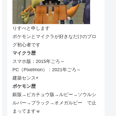
りすぺと申します
ポケモンとマイクラが好きなだけのブロ
グ初心者です
マイクラ歴
スマホ版：2015年ごろ～
PC（Pixelmon）：2021年ごろ～
建築センス×
ポケモン歴
銀版→ピカチュウ版→ルビー→ソウルシ
ルバー→ブラック→オメガルビー で止
まってますｗ