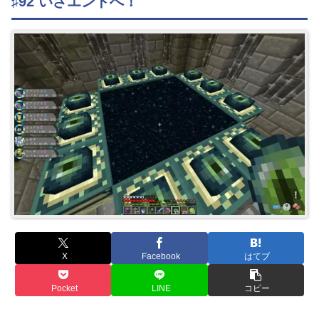
♯92 いざエンドへ！
X
Facebook
はてブ
Pocket
LINE
コピー