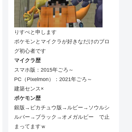
りすぺと申します
ポケモンとマイクラが好きなだけのブロ
グ初心者です
マイクラ歴
スマホ版：2015年ごろ～
PC（Pixelmon）：2021年ごろ～
建築センス×
ポケモン歴
銀版→ピカチュウ版→ルビー→ソウルシ
ルバー→ブラック→オメガルビー で止
まってますｗ