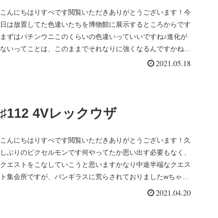
こんにちはりすぺです閲覧いただきありがとうございます！今
日は放置してた色違いたちを博物館に展示するところからです
まずはバチンウニこのくらいの色違いっていいですね♪進化が
ないってことは、このままでそれなりに強くなるんですかね次
はゴールデンイシ...
2021.05.18
♯112 4Vレックウザ
こんにちはりすぺです閲覧いただきありがとうございます！久
しぶりのピクセルモンです何やってたか思い出す必要もなく、
クエストをこなしていこうと思いますかなり中途半端なクエス
ト集会所ですが、バンギラスに荒らされておりましたwちゃん
と囲って建物とし...
2021.04.20